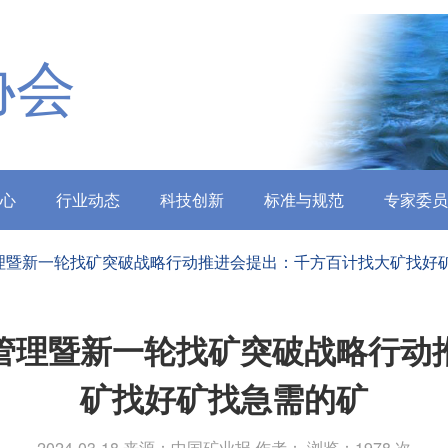
协会
心
行业动态
科技创新
标准与规范
专家委员
理暨新一轮找矿突破战略行动推进会提出：千方百计找大矿找好
管理暨新一轮找矿突破战略行动
矿找好矿找急需的矿
2024-03-18
来源：中国矿业报
作者：
浏览：1978 次